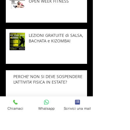
OPEN WEEK FITNESS
LEZIONI GRATUITE di SALSA,
BACHATA e KIZOMBA!
PERCHE’ NON SI DEVE SOSPENDERE
L’ATTIVITA’ FISICA IN ESTATE?
Chiamaci
Whatsapp
Scrivici una mail
IL FITNESS NON VA IN VACANZA
con AQUI’ SE BAILA A.S.D!