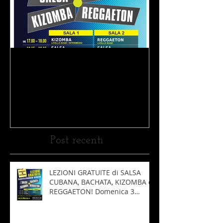
LEZIONI GRATUITE di
SALSA CUBANA,
BACHATA, KIZOMBA e
REGGAETON! Domenica 3
Settembre 2017!
Post recenti
LEZIONI GRATUITE di SALSA
CUBANA, BACHATA, KIZOMBA e
REGGAETON! Domenica 3
Settembre 2017!