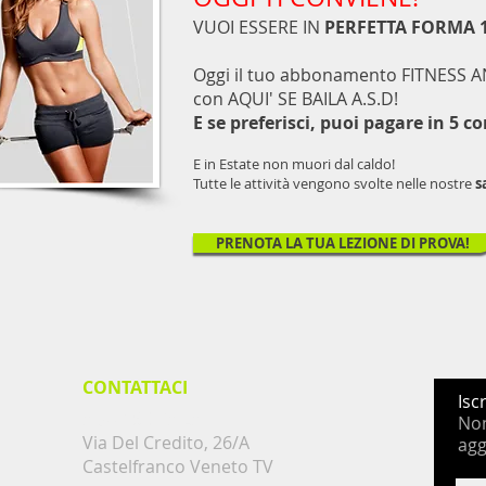
VUOI ESSERE IN
PERFETTA FORMA 1
Oggi il tuo abbonamento FITNESS
con AQUI' SE BAILA A.S.D!
E se preferisci, puoi pagare in 5 c
E in Estate non muori dal caldo!
Tutte le attività vengono svolte nelle nostre
s
PRENOTA LA TUA LEZIONE DI PROVA!
CONTATTACI
Isc
AQUI' SE BAILA
Non
Via Del Credito, 26/A
ag
Castelfranco Veneto TV