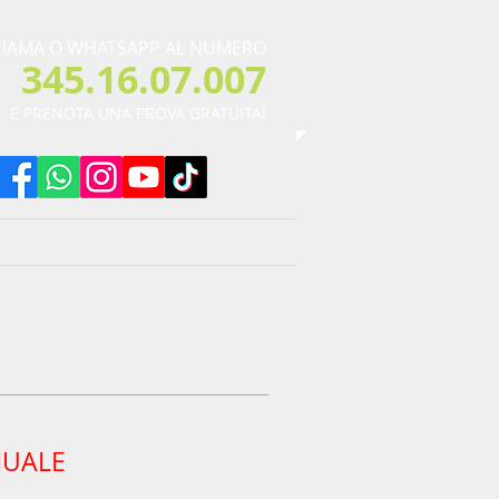
IAMA O WHATSAPP AL NUMERO
345.16.07.007​
​E PRENOTA UNA PROVA GRATUITA!
CONTATTACI
VIDEO CONSIGLI
UALE