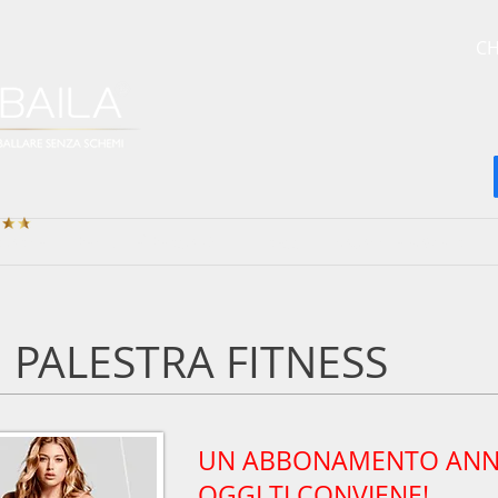
CH
NIANZE
PER CHI E' PENSATO
FITNESS
RAGAZZI E BAMBINI
PALESTRA FITNESS
UN ABBONAMENTO ANN
OGGI
TI CONVIENE!