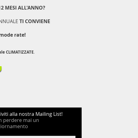
2 MESI ALL'ANNO?
 ANNUALE
TI CONVIENE
omode rate!
ale CLIMATIZZATE
.
riviti alla nostra Mailing List!
 perdere mai un
giornamento