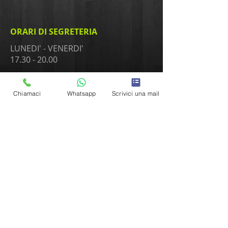
ORARI DI SEGRETERIA
LUNEDI' - VENERDI'
17.30 - 20.00
​SABATO
9.30 - 11.30
Chiamaci
Whatsapp
Scrivici una mail
CONTATTACI
AQUI' SE BAILA
Via Del Credito, 26/A
Castelfranco Veneto TV
info@aquisebaila.it
Tel:
345.16.07.007