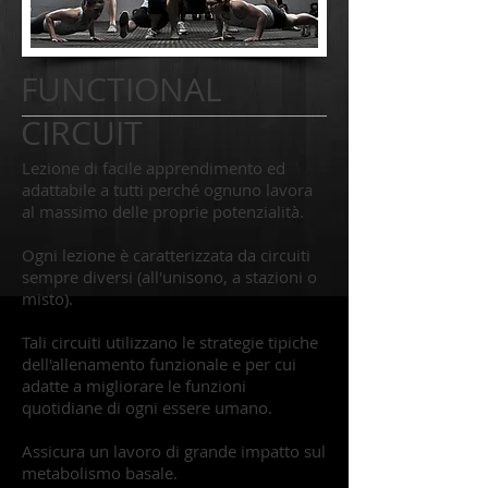
FUNCTIONAL
CIRCUIT
Lezione di facile apprendimento ed
adattabile a tutti perché ognuno lavora
al massimo delle proprie potenzialità.
Ogni lezione è caratterizzata da circuiti
sempre diversi (all'unisono, a stazioni o
misto).
Tali circuiti utilizzano le strategie tipiche
dell'allenamento funzionale e per cui
adatte a migliorare le funzioni
quotidiane di ogni essere umano.
Assicura un lavoro di grande impatto sul
metabolismo basale.