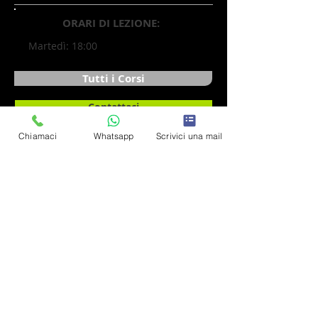
ORARI DI LEZIONE:
Martedì: 18:00
Tutti i Corsi
Contattaci
Chiamaci
Whatsapp
Scrivici una mail
Scarica Orari
ORARI DI SEGRETERIA
LUNEDI' - VENERDI'
17.30 - 20.00
​SABATO
9.30 - 11.30
CONTATTACI
AQUI' SE BAILA